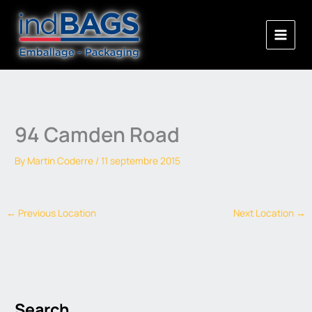
Skip
to
content
94 Camden Road
By
Martin Coderre
/
11 septembre 2015
←
Previous Location
Next Location
→
Search