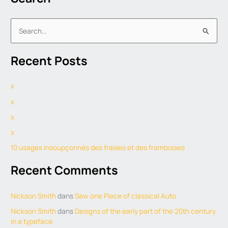
S
e
Recent Posts
a
r
x
c
h
x
f
x
o
x
r
10 usages insoupçonnés des fraises et des framboises
:
Recent Comments
Nickson Smith
dans
Saw one Piece of classical Auto
Nickson Smith
dans
Designs of the early part of the 20th century
in a typeface