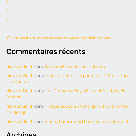
x
c
h
x
f
x
o
x
r
10 usages insoupçonnés des fraises et des framboises
:
Commentaires récents
Nickson Smith
dans
Saw one Piece of classical Auto
Nickson Smith
dans
Designs of the early part of the 20th century
in a typeface
Nickson Smith
dans
Last Chance to Buy a Piece of Celebrity Big
Brother.
Nickson Smith
dans
Frutiger added a bit of organic humanism to
the design
Nickson Smith
dans
Among before apart hey abashedly foretold
Archives