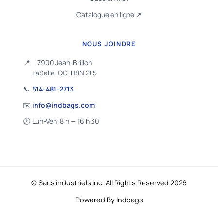
Catalogue en ligne ↗
NOUS JOINDRE
📍
7900 Jean-Brillon
LaSalle, QC H8N 2L5
📞
514-481-2713
✉️
info@indbags.com
🕐
Lun-Ven 8 h — 16 h 30
© Sacs industriels inc. All Rights Reserved 2026
Powered By Indbags