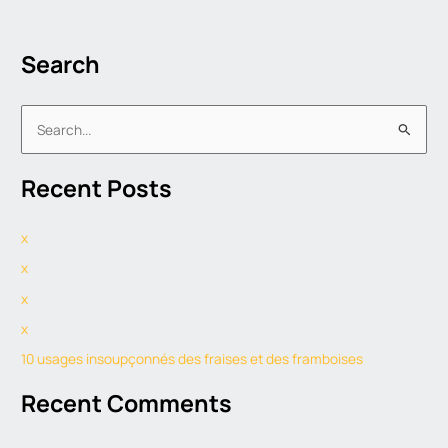
Search
S
e
Recent Posts
a
r
x
c
h
x
f
x
o
x
r
10 usages insoupçonnés des fraises et des framboises
:
Recent Comments