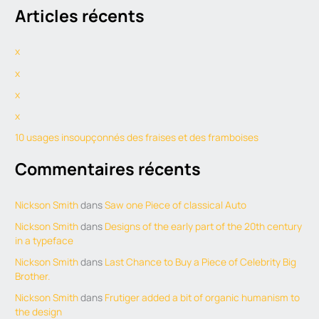
Articles récents
a
r
x
c
h
x
f
x
o
x
r
10 usages insoupçonnés des fraises et des framboises
:
Commentaires récents
Nickson Smith
dans
Saw one Piece of classical Auto
Nickson Smith
dans
Designs of the early part of the 20th century
in a typeface
Nickson Smith
dans
Last Chance to Buy a Piece of Celebrity Big
Brother.
Nickson Smith
dans
Frutiger added a bit of organic humanism to
the design