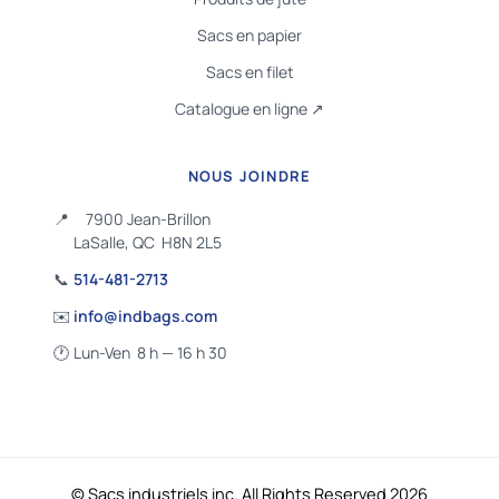
Sacs en papier
Sacs en filet
Catalogue en ligne ↗
NOUS JOINDRE
📍
7900 Jean-Brillon
LaSalle, QC H8N 2L5
📞
514-481-2713
✉️
info@indbags.com
🕐
Lun-Ven 8 h — 16 h 30
© Sacs industriels inc. All Rights Reserved 2026