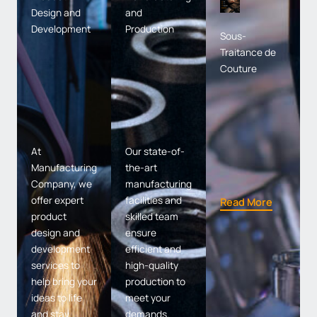
Design and
and
Development
Production
Sous-
Traitance de
Couture
At
Our state-of-
Manufacturing
the-art
Company, we
manufacturing
offer expert
facilities and
Read More
product
skilled team
design and
ensure
development
efficient and
services to
high-quality
help bring your
production to
ideas to life
meet your
and stay
demands.