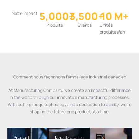
5,000
+
3,500
+
10
 M+
Notre impact
Produits
Clients
Unités
produites/an
Comment nous façonnons l'emballage industriel canadien
At Manufacturing Company, we create an impactful difference
in the world through our innovative manufacturing processes.
With cutting-edge technology and a dedication to quality, we're
shaping the future one product at a time.
Product
Manufacturing