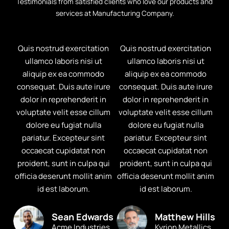
Testimonials from satisfied clients who love our products and
services at Manufacturing Company.
Quis nostrud exercitation
Quis nostrud exercitation
ullamco laboris nisi ut
ullamco laboris nisi ut
aliquip ex ea commodo
aliquip ex ea commodo
consequat. Duis aute irure
consequat. Duis aute irure
dolor in reprehenderit in
dolor in reprehenderit in
voluptate velit esse cillum
voluptate velit esse cillum
dolore eu fugiat nulla
dolore eu fugiat nulla
pariatur. Excepteur sint
pariatur. Excepteur sint
occaecat cupidatat non
occaecat cupidatat non
proident, sunt in culpa qui
proident, sunt in culpa qui
officia deserunt mollit anim
officia deserunt mollit anim
id est laborum.
id est laborum.
Sean Edwards
Matthew Hills
Acme Industries
Kyrion Metallics