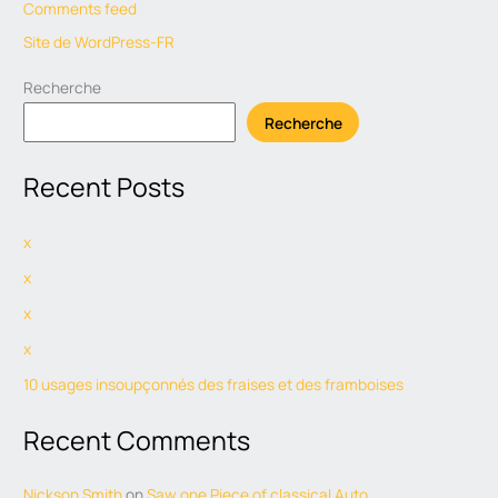
Comments feed
Site de WordPress-FR
Recherche
Recherche
Recent Posts
x
x
x
x
10 usages insoupçonnés des fraises et des framboises
Recent Comments
Nickson Smith
on
Saw one Piece of classical Auto