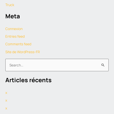
Truck
Meta
Connexion
Entries feed
Comments feed
Site de WordPress-FR
S
e
Articles récents
a
r
x
c
h
x
f
x
o