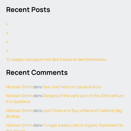
e
Recent Posts
a
r
x
c
h
x
f
x
o
x
r
10 usages insoupçonnés des fraises et des framboises
:
Recent Comments
Nickson Smith
dans
Saw one Piece of classical Auto
Nickson Smith
dans
Designs of the early part of the 20th century
in a typeface
Nickson Smith
dans
Last Chance to Buy a Piece of Celebrity Big
Brother.
Nickson Smith
dans
Frutiger added a bit of organic humanism to
the design